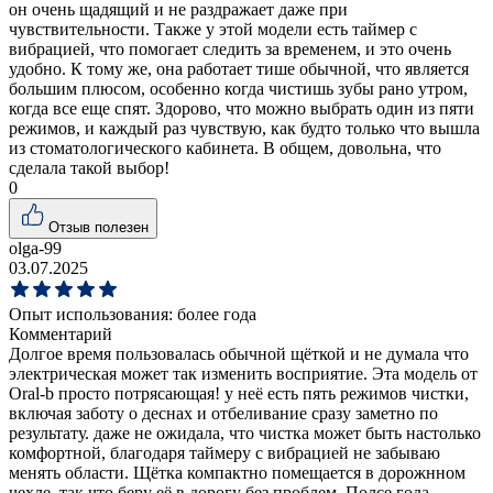
он очень щадящий и не раздражает даже при
чувствительности. Также у этой модели есть таймер с
вибрацией, что помогает следить за временем, и это очень
удобно. К тому же, она работает тише обычной, что является
большим плюсом, особенно когда чистишь зубы рано утром,
когда все еще спят. Здорово, что можно выбрать один из пяти
режимов, и каждый раз чувствую, как будто только что вышла
из стоматологического кабинета. В общем, довольна, что
сделала такой выбор!
0
Отзыв полезен
olga-99
03.07.2025
Опыт использования:
более года
Комментарий
Долгое время пользовалась обычной щёткой и не думала что
электрическая может так изменить восприятие. Эта модель от
Oral-b просто потрясающая! у неё есть пять режимов чистки,
включая заботу о деснах и отбеливание сразу заметно по
результату. даже не ожидала, что чистка может быть настолько
комфортной, благодаря таймеру с вибрацией не забываю
менять области. Щётка компактно помещается в дорожнном
чехле, так что беру её в дорогу без проблем. Полсе года