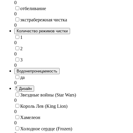
0
отбеливание
0
экстрабережная чистка
0
Количество режимов чистки
1
0
2
0
3
0
Водонепроницаемость
да
0
?
Дизайн
Звездные войны (Star Wars)
0
Король Лев (King Lion)
0
Хамелеон
0
Холодное сердце (Frozen)