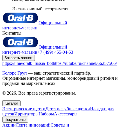
Эксклюзивный ассортимент
Официальный
интернет-магазин
Контакты
Официальный
интернет-магазин
+7 (499) 455-04-53
Заказать звонок
https://t.me/oralb_russia_bot
https://rutube.ru/channel/66257566/
Колорс Груп
— ваш стратегический партнёр.
Фирменные интернет магазины, монобрендовый ритейл и
продажи на маркетплейсах.
© 2026. Все права зарегистрированы.
Каталог
Электрические щетки
Детские зубные щетки
Насадки для
щеток
Ирригаторы
Наборы
Аксессуары
Покупателю
Акции
Лента инноваций
Советы и