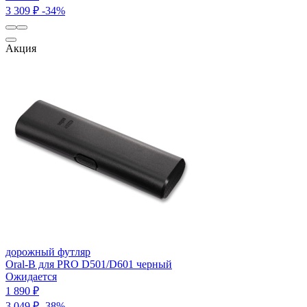
3 309 ₽
-34%
Акция
дорожный футляр
Oral-B для PRO D501/D601 черный
Ожидается
1 890 ₽
3 049 ₽
-38%