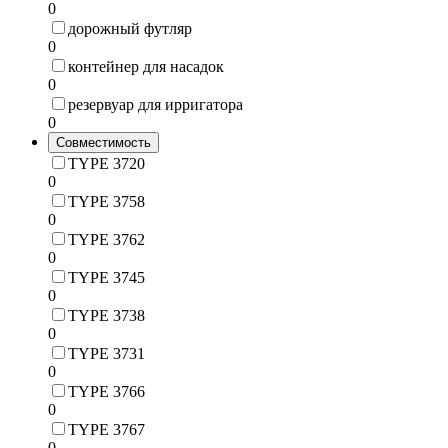
0
дорожный футляр
0
контейнер для насадок
0
резервуар для ирригатора
0
Совместимость
TYPE 3720
0
TYPE 3758
0
TYPE 3762
0
TYPE 3745
0
TYPE 3738
0
TYPE 3731
0
TYPE 3766
0
TYPE 3767
0