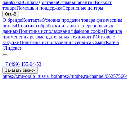
лайфхаки
Оплата
Доставка
Отзывы
Гарантия
Возврат
товара
Помощь и поддержка
Сервисные центры
Oral-B
О бренде
Контакты
Условия продажи товара физическим
лицам
Политика обработки и защиты персональных
данных
Политика использования файлов cookie
Правила
применения рекомендательных технологий
Оптовые
закупки
Политика использования сервиса СмартКапча
(Яндекс)
+7 (499) 455-04-53
Заказать звонок
https://t.me/oralb_russia_bot
https://rutube.ru/channel/66257566/