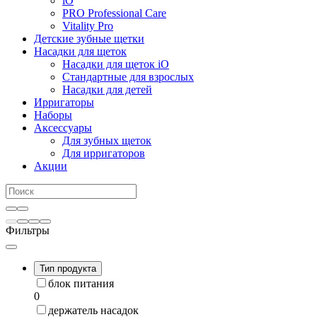
iO
PRO Professional Care
Vitality Pro
Детские зубные щетки
Насадки для щеток
Насадки для щеток iO
Стандартные для взрослых
Насадки для детей
Ирригаторы
Наборы
Аксессуары
Для зубных щеток
Для ирригаторов
Акции
Фильтры
Тип продукта
блок питания
0
держатель насадок