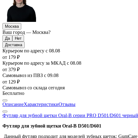
Москва
Ваш город —
Москва
?
Доставка
Курьером по адресу
с 08.08
от 179 ₽
Курьером по адресу за МКАД
с 08.08
от 379 ₽
Самовывоз из ПВЗ
с 09.08
от 129 ₽
Самовывоз со склада
сегодня
Бесплатно
Описание
Характеристики
Отзывы
Футляр для зубной щетки Oral-B серии PRO D501/D601 черны
Футляр для зубной щетки Oral-B
D501/D601
Данный футляр подходит для моделей зубных щеток: GumCare 2, Pr