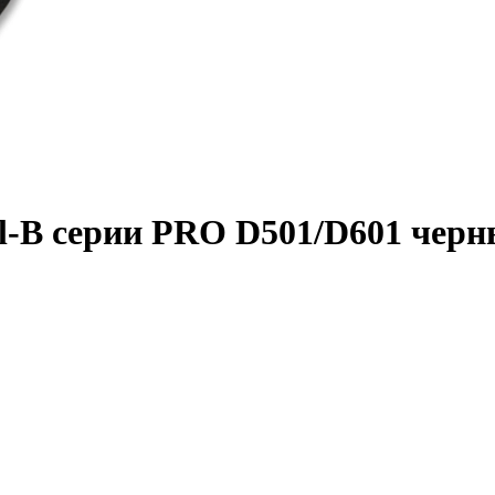
l-B серии PRO D501/D601 чер