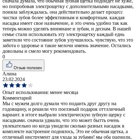
сначала думала, что обычная зубная щетка подойдет не хуже,
но попробовав электрощетку с дополнительными насадками,
поняла заблуждалась. она действительно делает процесс
чистки зубов более эффективным и комфортным. каждая
насадка имеет свое назначение, и это очень удобно так как
теперь можно уделять внимнаие и зубам, и деснам. В нашей
семье стали использовать эту электрощетку каждый еднь
заметили что состояние зубов улучшилось. чувствую, что это
забота о здоровье и такие мелочи имеюь значение. Остались
довольны и смело могу рекомендовать.
0
Отзыв полезен
Алина
23.02.2024
Опыт использования:
менее месяца
Комментарий
Мы с мужем долго думали что подаить друг другу на
годовщину, и решили что поелзный подарок оттлличный
вариант. в итоге выбрали электрическую зубную щерку с
насадками. сначала удмали, что это может бытть очень
увлекательно но когда увидели сколько разных насадок в
комплекте настроение поднялось, Это не обычная щетка, а
отличный инструмент для ухода за зубами! мы оба оценили,