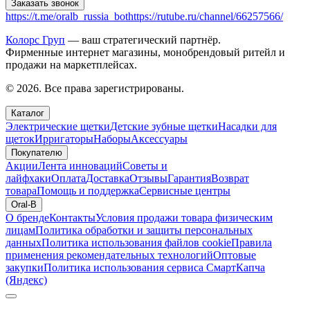
Заказать звонок
https://t.me/oralb_russia_bot
https://rutube.ru/channel/66257566/
Колорс Груп
— ваш стратегический партнёр.
Фирменные интернет магазины, монобрендовый ритейл и
продажи на маркетплейсах.
© 2026. Все права зарегистрированы.
Каталог
Электрические щетки
Детские зубные щетки
Насадки для
щеток
Ирригаторы
Наборы
Аксессуары
Покупателю
Акции
Лента инноваций
Советы и
лайфхаки
Оплата
Доставка
Отзывы
Гарантия
Возврат
товара
Помощь и поддержка
Сервисные центры
Oral-B
О бренде
Контакты
Условия продажи товара физическим
лицам
Политика обработки и защиты персональных
данных
Политика использования файлов cookie
Правила
применения рекомендательных технологий
Оптовые
закупки
Политика использования сервиса СмартКапча
(Яндекс)