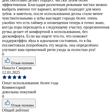
действительно делает порцесс чистки зубов более
эффективным. Благодаря различным режимам чистки можно
выбрать именно тот вариант, который подходит для моих
зубов. я заметила, после использования десны стали менее
чувствительными а зубы выглядят гораздо белее. очень
ужобно что есть таймер и оповещения теперь я точно знаю,
коггда пора переходить к следующему участку. прорезиненная
ручка делает её комфортной в использовании, без
дискомфорта. Если вы ищете что-то, что поможет
поддержтффть збуы в идеальном состоянии, то я бы
посоветовала попробовать эту модель. она определённо
улучшит ваш привычный ритм ухода за полостью рта!
0
Отзыв полезен
Никита Смирнов
12.01.2025
Опыт использования:
более года
Комментарий
довольны покупкой
0
Отзыв полезен
Общий рейтинг