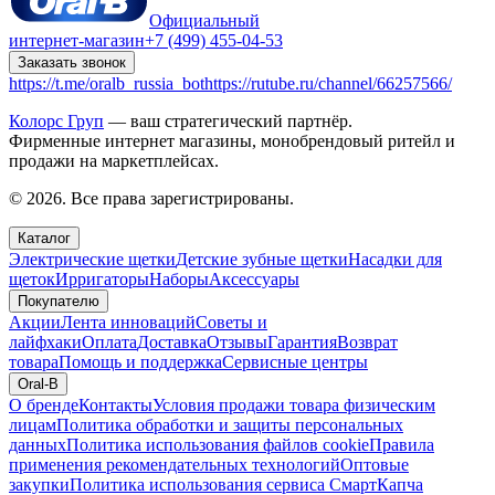
Официальный
интернет-магазин
+7 (499) 455-04-53
Заказать звонок
https://t.me/oralb_russia_bot
https://rutube.ru/channel/66257566/
Колорс Груп
— ваш стратегический партнёр.
Фирменные интернет магазины, монобрендовый ритейл и
продажи на маркетплейсах.
© 2026. Все права зарегистрированы.
Каталог
Электрические щетки
Детские зубные щетки
Насадки для
щеток
Ирригаторы
Наборы
Аксессуары
Покупателю
Акции
Лента инноваций
Советы и
лайфхаки
Оплата
Доставка
Отзывы
Гарантия
Возврат
товара
Помощь и поддержка
Сервисные центры
Oral-B
О бренде
Контакты
Условия продажи товара физическим
лицам
Политика обработки и защиты персональных
данных
Политика использования файлов cookie
Правила
применения рекомендательных технологий
Оптовые
закупки
Политика использования сервиса СмартКапча