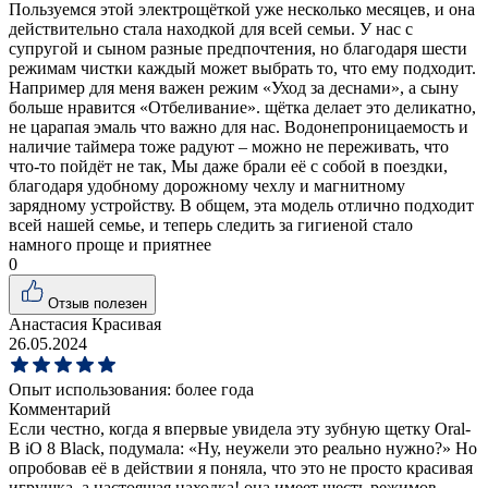
Пользуемся этой электрощёткой уже несколько месяцев, и она
действительно стала находкой для всей семьи. У нас с
супругой и сыном разные предпочтения, но благодаря шести
режимам чистки каждый может выбрать то, что ему подходит.
Например для меня важен режим «Уход за деснами», а сыну
больше нравится «Отбеливание». щётка делает это деликатно,
не царапая эмаль что важно для нас. Водонепроницаемость и
наличие таймера тоже радуют – можно не переживать, что
что-то пойдёт не так, Мы даже брали её с собой в поездки,
благодаря удобному дорожному чехлу и магнитному
зарядному устройству. В общем, эта модель отлично подходит
всей нашей семье, и теперь следить за гигиеной стало
намного проще и приятнее
0
Отзыв полезен
Анастасия Красивая
26.05.2024
Опыт использования:
более года
Комментарий
Если честно, когда я впервые увидела эту зубную щетку Oral-
B iO 8 Black, подумала: «Ну, неужели это реально нужно?» Но
опробовав её в действии я поняла, что это не просто красивая
игрушка, а настоящая находка! она имеет шесть режимов