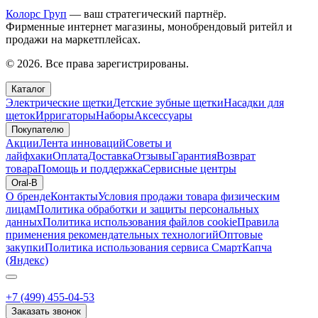
Колорс Груп
— ваш стратегический партнёр.
Фирменные интернет магазины, монобрендовый ритейл и
продажи на маркетплейсах.
© 2026. Все права зарегистрированы.
Каталог
Электрические щетки
Детские зубные щетки
Насадки для
щеток
Ирригаторы
Наборы
Аксессуары
Покупателю
Акции
Лента инноваций
Советы и
лайфхаки
Оплата
Доставка
Отзывы
Гарантия
Возврат
товара
Помощь и поддержка
Сервисные центры
Oral-B
О бренде
Контакты
Условия продажи товара физическим
лицам
Политика обработки и защиты персональных
данных
Политика использования файлов cookie
Правила
применения рекомендательных технологий
Оптовые
закупки
Политика использования сервиса СмартКапча
(Яндекс)
+7 (499) 455-04-53
Заказать звонок