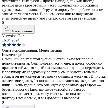
чувствительных зубов – просто находка, так как иногда
раньше десна кровоточили часто. Компактный дорожный
футляр тоже порадовал, беру её в дорогу без проблем, она не
занимает много места. В общем, если ищете надежную
электрическую щётку, могу смело советовать эту модель.
0
Отзыв полезен
Vsevolod Gorin
16.04.2024
Опыт использования:
Менее месяца
Комментарий
Семейный опыт с этой зубной щеткой оказался вполне
положительным. Она понравилась и мне, и дочке, особенно
нравится таймер который напоминает, когда пора переходить
к следующему квадратику во рту. у сына чувствительные
зубы, и он не жалуется что щетка слишком жесткая. 3D чистка
делает свое дело зубы после использования выглядят заметно
чище. Очень удобно, что она идет с дорожным футляром —
берем в дорогу. Плюс зарядное устройство быстро
восстанавливает заряд. могу сказать, что она отлично
подходит всей семье, и мы довольны выбором.
0