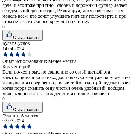
ярче, и это тоже приятно. Удобный дорожный футляр делает
её идеальной для поездок, Резюмируя, могу советовать эту
модель всем, кто хочет улучшить гигиену полости рта и при
этом не тратить много времени на чистку,
0
Отзыв полезен
Булат Суслов
14.04.2024
Опыт использования:
Менее месяца
Комментарий
Если по-честному, по срвнению со старй щёткой эта
электрощётка просто находка! пользуюсь ей уже пару месяцев
и ощущения совершенно другие. таймер коотрй подсказывает
когда порра сменить озну чистки очень удобныый, вобщем
модель явно стоит своих денег и я вполне довооелн!
0
Отзыв полезен
Филипп Андреев
07.07.2024
Опыт использования:
Менее месяца