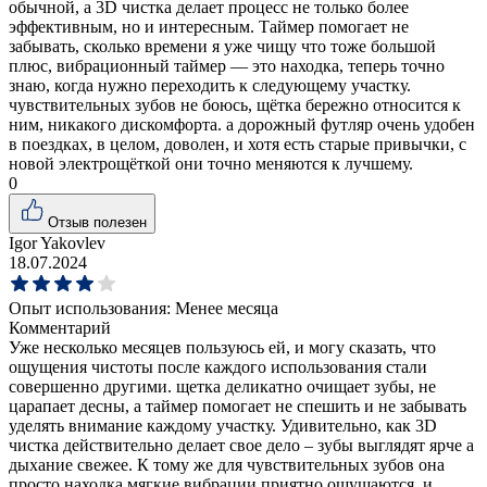
обычной, а 3D чистка делает процесс не только более
эффективным, но и интересным. Таймер помогает не
забывать, сколько времени я уже чищу что тоже большой
плюс, вибрационный таймер — это находка, теперь точно
знаю, когда нужно переходить к следующему участку.
чувствительных зубов не боюсь, щётка бережно относится к
ним, никакого дискомфорта. а дорожный футляр очень удобен
в поездках, в целом, доволен, и хотя есть старые привычки, с
новой электрощёткой они точно меняются к лучшему.
0
Отзыв полезен
Igor Yakovlev
18.07.2024
Опыт использования:
Менее месяца
Комментарий
Уже несколько месяцев пользуюсь ей, и могу сказать, что
ощущения чистоты после каждого использования стали
совершенно другими. щетка деликатно очищает зубы, не
царапает десны, а таймер помогает не спешить и не забывать
уделять внимание каждому участку. Удивительно, как 3D
чистка действительно делает свое дело – зубы выглядят ярче а
дыхание свежее. К тому же для чувствительных зубов она
просто находка мягкие вибрации приятно ощущаются, и