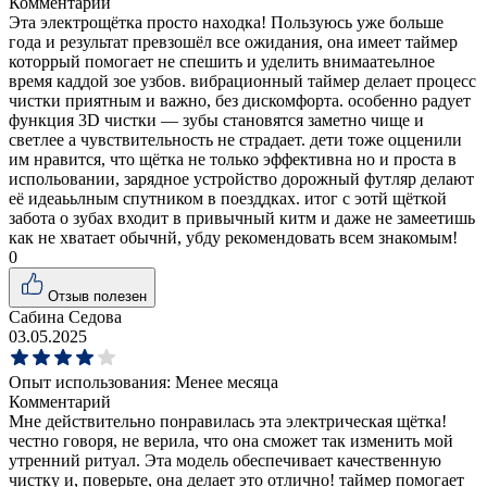
Комментарий
Эта электрощётка просто находка! Пользуюсь уже больше
года и результат превзошёл все ожидания, она имеет таймер
которрый помогает не спешить и уделить внимаатеьлное
время каддой зое узбов. вибрационный таймер делает процесс
чистки приятным и важно, без дискомфорта. особенно радует
функция 3D чистки — зубы становятся заметно чище и
светлее а чувствительность не страдает. дети тоже оцценили
им нравится, что щётка не только эффективна но и проста в
испольовании, зарядное устройство дорожный футляр делают
её идеаььлным спутником в поезддках. итог с эотй щёткой
забота о зубах входит в привычный китм и даже не замеетишь
как не хватает обычнй, убду рекомендовать всем знакомым!
0
Отзыв полезен
Сабина Седова
03.05.2025
Опыт использования:
Менее месяца
Комментарий
Мне действительно понравилась эта электрическая щётка!
честно говоря, не верила, что она сможет так изменить мой
утренний ритуал. Эта модель обеспечивает качественную
чистку и, поверьте, она делает это отлично! таймер помогает