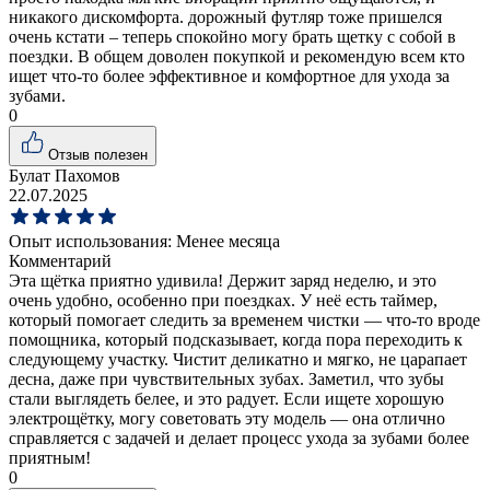
никакого дискомфорта. дорожный футляр тоже пришелся
очень кстати – теперь спокойно могу брать щетку с собой в
поездки. В общем доволен покупкой и рекомендую всем кто
ищет что-то более эффективное и комфортное для ухода за
зубами.
0
Отзыв полезен
Булат Пахомов
22.07.2025
Опыт использования:
Менее месяца
Комментарий
Эта щётка приятно удивила! Держит заряд неделю, и это
очень удобно, особенно при поездках. У неё есть таймер,
который помогает следить за временем чистки — что-то вроде
помощника, который подсказывает, когда пора переходить к
следующему участку. Чистит деликатно и мягко, не царапает
десна, даже при чувствительных зубах. Заметил, что зубы
стали выглядеть белее, и это радует. Если ищете хорошую
электрощётку, могу советовать эту модель — она отлично
справляется с задачей и делает процесс ухода за зубами более
приятным!
0