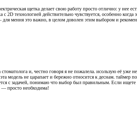
лектрическая щетка делает свою работу просто отлично: у нее ес
ка с 2D технологией действительно чувствуется, особенно когда 
 — для мення это важно, в целом доволен этим выбором и реком
стоматолога и, честно говоря я не пожалела. исользую её уже н
та модель не царапает и бережно относится к деснам. таймер по
ется с задачей, понимаю что выбор был правильным. Если ищете 
а — просто необходима!