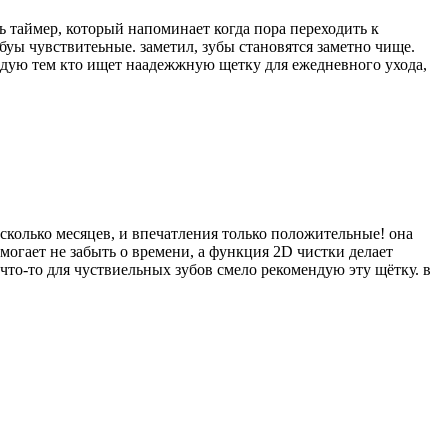
ть таймер, который напоминает когда пора переходить к
збуы чувствитеьные. заметил, зубы становятся заметно чище.
ендую тем кто ищет наадежжную щетку для ежедневного ухода,
есколько месяцев, и впечатления только положительные! она
могает не забыть о времени, а функция 2D чистки делает
что-то для чуствиельных зубов смело рекомендую эту щётку. в