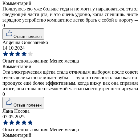
Комментарий
Пользуюсь ею уже больше года и не могггу нарадоваться. эта э
следующей части рта, и это очень удобно, когда спешишь. чист
зарядное устройство компактное легко брать с собой в лорогу
0
Отзыв полезен
Angelina Goncharenko
14.10.2024
Опыт использования:
Менее месяца
Комментарий
Эта электрическая щётка стала отличным выбором после совета 
очень деликатно очищает зубы — чувстсттельность высокая но э
прооцусс ещё более эффективным. когда вижу, как она справля
итоге, она стала неотъемлемой частью моего утреннего иртуал
0
Отзыв полезен
Лана Носова
07.05.2025
Опыт использования:
Менее месяца
Комментарий