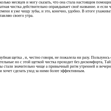
колько месяцев и могу сказать, что она стала настоящим помощн
атная чистка действительно оправдывает своё название. и если 
ени я уже чищу зубы, и это, конечно, удобно. В итоге ухаживать
тавляю своего утра.
ная щетка , и, честно говоря, не пожалела ни разу. Пользуюсь е
тельные но с этой щеткой чистка проходит без дискомфорта, Тай
убы стали значительно чище а привычный ритм утренней и вечерн
 и хочет сделать уход за ними более эффективным.