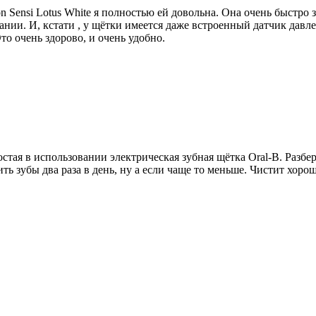
ion Sensi Lotus White я полностью ей довольна. Она очень быстр
вании. И, кстати , у щётки имеется даже встроенный датчик давл
о очень здорово, и очень удобно.
тая в использовании электрическая зубная щётка Oral-B. Разберё
ть зубы два раза в день, ну а если чаще то меньше. Чистит хорош