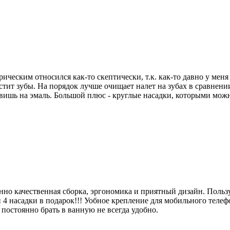
рическим относился как-то скептически, т.к. как-то давно у мен
истит зубы. На порядок лучше очищает налет на зубах в сравнени
авишь на эмаль. Большой плюс - круглые насадки, которыми можн
нно качественная сборка, эргономика и приятный дизайн. Поль
 4 насадки в подарок!!! Уобное крепление для мобильного телефон
постоянно брать в ванную не всегда удобно.