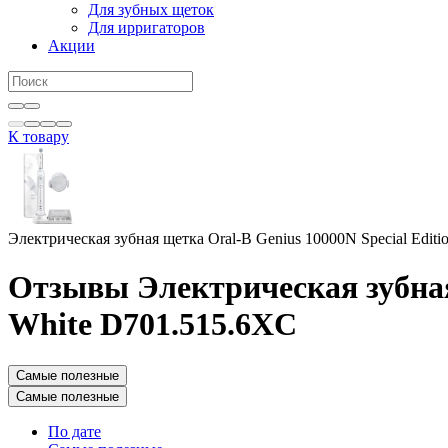
Для зубных щеток
Для ирригаторов
Акции
К товару
Электрическая зубная щетка Oral-B Genius 10000N Special Editi
Отзывы Электрическая зубная 
White D701.515.6XC
Самые полезные
Самые полезные
По дате