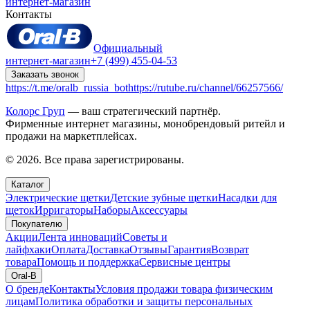
интернет-магазин
Контакты
Официальный
интернет-магазин
+7 (499) 455-04-53
Заказать звонок
https://t.me/oralb_russia_bot
https://rutube.ru/channel/66257566/
Колорс Груп
— ваш стратегический партнёр.
Фирменные интернет магазины, монобрендовый ритейл и
продажи на маркетплейсах.
© 2026. Все права зарегистрированы.
Каталог
Электрические щетки
Детские зубные щетки
Насадки для
щеток
Ирригаторы
Наборы
Аксессуары
Покупателю
Акции
Лента инноваций
Советы и
лайфхаки
Оплата
Доставка
Отзывы
Гарантия
Возврат
товара
Помощь и поддержка
Сервисные центры
Oral-B
О бренде
Контакты
Условия продажи товара физическим
лицам
Политика обработки и защиты персональных