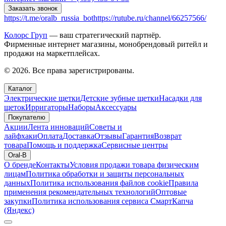
Заказать звонок
https://t.me/oralb_russia_bot
https://rutube.ru/channel/66257566/
Колорс Груп
— ваш стратегический партнёр.
Фирменные интернет магазины, монобрендовый ритейл и
продажи на маркетплейсах.
© 2026. Все права зарегистрированы.
Каталог
Электрические щетки
Детские зубные щетки
Насадки для
щеток
Ирригаторы
Наборы
Аксессуары
Покупателю
Акции
Лента инноваций
Советы и
лайфхаки
Оплата
Доставка
Отзывы
Гарантия
Возврат
товара
Помощь и поддержка
Сервисные центры
Oral-B
О бренде
Контакты
Условия продажи товара физическим
лицам
Политика обработки и защиты персональных
данных
Политика использования файлов cookie
Правила
применения рекомендательных технологий
Оптовые
закупки
Политика использования сервиса СмартКапча
(Яндекс)