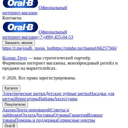
Официальный
интернет-магазин
Контакты
Официальный
интернет-магазин
+7 (499) 455-04-53
Заказать звонок
https://t.me/oralb_russia_bot
https://rutube.ru/channel/66257566/
Колорс Груп
— ваш стратегический партнёр.
Фирменные интернет магазины, монобрендовый ритейл и
продажи на маркетплейсах.
© 2026. Все права зарегистрированы.
Каталог
Электрические щетки
Детские зубные щетки
Насадки для
щеток
Ирригаторы
Наборы
Аксессуары
Покупателю
Акции
Лента инноваций
Советы и
лайфхаки
Оплата
Доставка
Отзывы
Гарантия
Возврат
товара
Помощь и поддержка
Сервисные центры
Oral-B