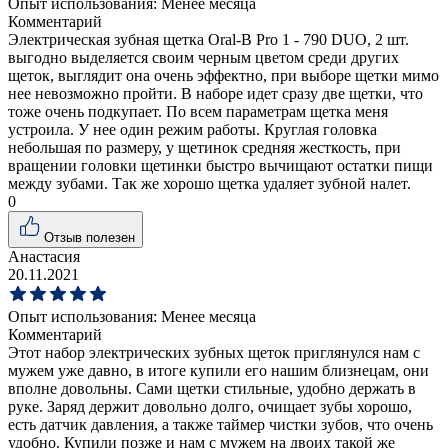
Опыт использования:
Менее месяца
Комментарий
Электрическая зубная щетка Oral-B Pro 1 - 790 DUO, 2 шт.
выгодно выделяется своим черным цветом среди других
щеток, выглядит она очень эффектно, при выборе щетки мимо
нее невозможно пройти. В наборе идет сразу две щетки, что
тоже очень подкупает. По всем параметрам щетка меня
устроила. У нее один режим работы. Круглая головка
небольшая по размеру, у щетинок средняя жесткость, при
вращении головки щетинки быстро вычищают остатки пищи
между зубами. Так же хорошо щетка удаляет зубной налет.
0
Отзыв полезен
Анастасия
20.11.2021
Опыт использования:
Менее месяца
Комментарий
Этот набор электрических зубных щеток приглянулся нам с
мужем уже давно, в итоге купили его нашим близнецам, они
вполне довольны. Сами щетки стильные, удобно держать в
руке. Заряд держит довольно долго, очищает зубы хорошо,
есть датчик давления, а также таймер чистки зубов, что очень
удобно. Купили позже и нам с мужем на двоих такой же