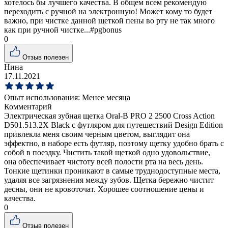
хотелось бы лучшего качества. В общем всем рекомендую
переходить с ручной на электронную! Может кому то будет
важно, при чистке данной щеткой пены во рту не так много
как при ручной чистке...#pgbonus
0
Отзыв полезен
Нина
17.11.2021
Опыт использования:
Менее месяца
Комментарий
Электрическая зубная щетка Oral-B PRO 2 2500 Cross Action
D501.513.2X Black c футляром для путешествий Design Edition
привлекла меня своим черным цветом, выглядит она
эффектно, в наборе есть футляр, поэтому щетку удобно брать с
собой в поездку. Чистить такой щеткой одно удовольствие,
она обеспечивает чистоту всей полости рта на весь день.
Тонкие щетинки проникают в самые труднодоступные места,
удаляя все загрязнения между зубов. Щетка бережно чистит
десны, они не кровоточат. Хорошее соотношение цены и
качества.
0
Отзыв полезен