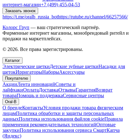
интернет-магазин
+7 (499) 455-04-53
Заказать звонок
https://t.me/oralb_russia_bot
https://rutube.ru/channel/66257566/
Колорс Груп
— ваш стратегический партнёр.
Фирменные интернет магазины, монобрендовый ритейл и
продажи на маркетплейсах.
© 2026. Все права зарегистрированы.
Каталог
Электрические щетки
Детские зубные щетки
Насадки для
щеток
Ирригаторы
Наборы
Аксессуары
Покупателю
Акции
Лента инноваций
Советы и
лайфхаки
Оплата
Доставка
Отзывы
Гарантия
Возврат
товара
Помощь и поддержка
Сервисные центры
Oral-B
О бренде
Контакты
Условия продажи товара физическим
лицам
Политика обработки и защиты персональных
данных
Политика использования файлов cookie
Правила
применения рекомендательных технологий
Оптовые
закупки
Политика использования сервиса СмартКапча
(Яндекс)