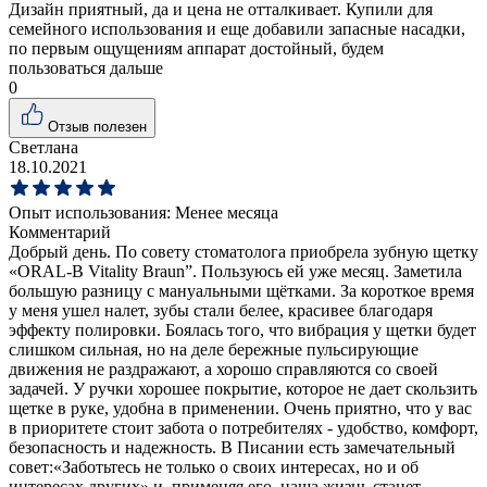
Дизайн приятный, да и цена не отталкивает. Купили для
семейного использования и еще добавили запасные насадки,
по первым ощущениям аппарат достойный, будем
пользоваться дальше
0
Отзыв полезен
Светлана
18.10.2021
Опыт использования:
Менее месяца
Комментарий
Добрый день. По совету стоматолога приобрела зубную щетку
«ORAL-B Vitality Braun”. Пользуюсь ей уже месяц. Заметила
большую разницу с мануальными щётками. За короткое время
у меня ушел налет, зубы стали белее, красивее благодаря
эффекту полировки. Боялась того, что вибрация у щетки будет
слишком сильная, но на деле бережные пульсирующие
движения не раздражают, а хорошо справляются со своей
задачей. У ручки хорошее покрытие, которое не дает скользить
щетке в руке, удобна в применении. Очень приятно, что у вас
в приоритете стоит забота о потребителях - удобство, комфорт,
безопасность и надежность. В Писании есть замечательный
совет:«Заботьтесь не только о своих интересах, но и об
интересах других» и ,применяя его, наша жизнь станет