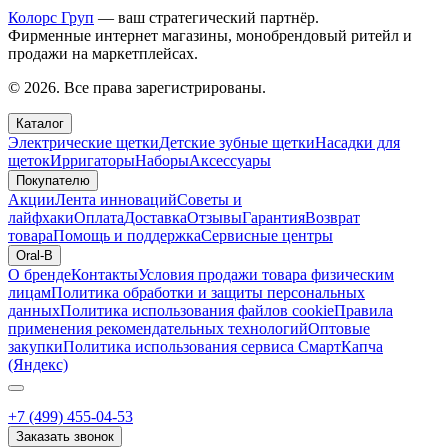
Колорс Груп
— ваш стратегический партнёр.
Фирменные интернет магазины, монобрендовый ритейл и
продажи на маркетплейсах.
© 2026. Все права зарегистрированы.
Каталог
Электрические щетки
Детские зубные щетки
Насадки для
щеток
Ирригаторы
Наборы
Аксессуары
Покупателю
Акции
Лента инноваций
Советы и
лайфхаки
Оплата
Доставка
Отзывы
Гарантия
Возврат
товара
Помощь и поддержка
Сервисные центры
Oral-B
О бренде
Контакты
Условия продажи товара физическим
лицам
Политика обработки и защиты персональных
данных
Политика использования файлов cookie
Правила
применения рекомендательных технологий
Оптовые
закупки
Политика использования сервиса СмартКапча
(Яндекс)
+7 (499) 455-04-53
Заказать звонок