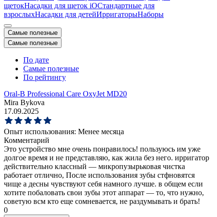
щеток
Насадки для щеток iO
Стандартные для
взрослых
Насадки для детей
Ирригаторы
Наборы
Самые полезные
Самые полезные
По дате
Самые полезные
По рейтингу
Oral-B Professional Care OxyJet MD20
Mira Bykova
17.09.2025
Опыт использования:
Менее месяца
Комментарий
Это устройство мне очень понравилось! пользуюсь им уже
долгое время и не представляю, как жила без него. ирригатор
действительно классный — микропузырьковая чистка
работает отлично, После использования зубы стфновятся
чище а десны чувствуют себя намного лучше. в общем если
хотите побаловать свои зубы этот аппарат — то, что нужно,
советую всм кто еще сомневается, не раздумывать и брать!
0