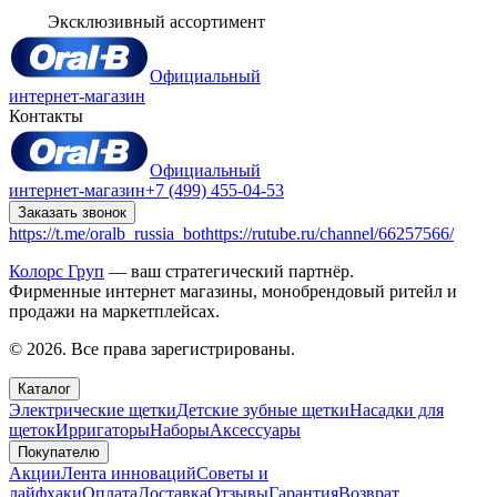
Эксклюзивный ассортимент
Официальный
интернет-магазин
Контакты
Официальный
интернет-магазин
+7 (499) 455-04-53
Заказать звонок
https://t.me/oralb_russia_bot
https://rutube.ru/channel/66257566/
Колорс Груп
— ваш стратегический партнёр.
Фирменные интернет магазины, монобрендовый ритейл и
продажи на маркетплейсах.
© 2026. Все права зарегистрированы.
Каталог
Электрические щетки
Детские зубные щетки
Насадки для
щеток
Ирригаторы
Наборы
Аксессуары
Покупателю
Акции
Лента инноваций
Советы и
лайфхаки
Оплата
Доставка
Отзывы
Гарантия
Возврат