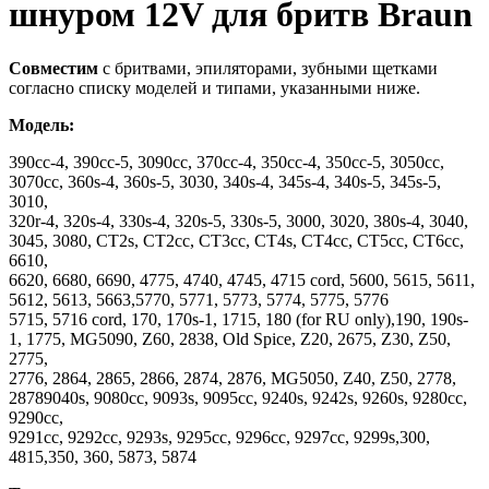
шнуром 12V для бритв Braun
Совместим
с бритвами, эпиляторами, зубными щетками
согласно списку моделей и типами, указанными ниже.
Модель:
390cc-4, 390cc-5, 3090cc, 370cc-4, 350cc-4, 350cc-5, 3050cc,
3070cc, 360s-4, 360s-5, 3030, 340s-4, 345s-4, 340s-5, 345s-5,
3010,
320r-4, 320s-4, 330s-4, 320s-5, 330s-5, 3000, 3020, 380s-4, 3040,
3045, 3080, CT2s, CT2cc, CT3cc, CT4s, CT4cc, CT5cc, CT6cc,
6610,
6620, 6680, 6690, 4775, 4740, 4745, 4715 cord, 5600, 5615, 5611,
5612, 5613, 5663,5770, 5771, 5773, 5774, 5775, 5776
5715, 5716 cord, 170, 170s-1, 1715, 180 (for RU only),190, 190s-
1, 1775, MG5090, Z60, 2838, Old Spice, Z20, 2675, Z30, Z50,
2775,
2776, 2864, 2865, 2866, 2874, 2876, MG5050, Z40, Z50, 2778,
28789040s, 9080cc, 9093s, 9095cc, 9240s, 9242s, 9260s, 9280cc,
9290cc,
9291cc, 9292cc, 9293s, 9295cc, 9296cc, 9297cc, 9299s,300,
4815,350, 360, 5873, 5874