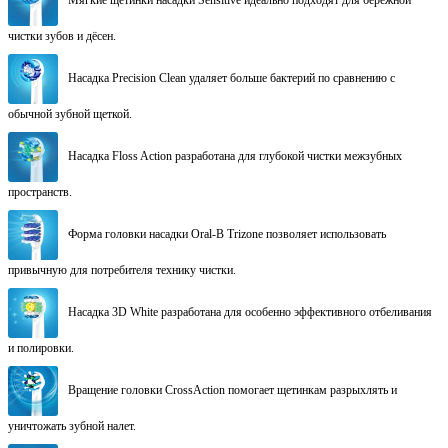
чистки зубов и дёсен.
Насадка Precision Clean удаляет больше бактерий по сравнению с
обычной зубной щеткой.
Насадка Floss Action разработана для глубокой чистки межзубных
пространств.
Форма головки насадки Oral-B Trizone позволяет использовать
привычную для потребителя технику чистки.
Насадка 3D White разработана для особенно эффективного отбеливания
и полировки.
Вращение головки CrossAction помогает щетинкам разрыхлять и
уничтожать зубной налет.