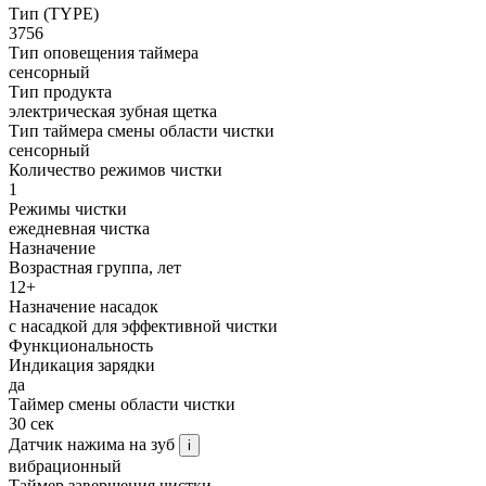
Тип (TYPE)
3756
Тип оповещения таймера
сенсорный
Тип продукта
электрическая зубная щетка
Тип таймера смены области чистки
сенсорный
Количество режимов чистки
1
Режимы чистки
ежедневная чистка
Назначение
Возрастная группа, лет
12+
Назначение насадок
с насадкой для эффективной чистки
Функциональность
Индикация зарядки
да
Таймер смены области чистки
30 сек
Датчик нажима на зуб
i
вибрационный
Таймер завершения чистки