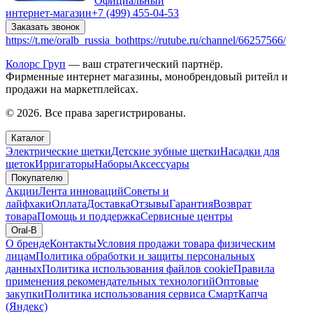
Официальный
интернет-магазин
+7 (499) 455-04-53
Заказать звонок
https://t.me/oralb_russia_bot
https://rutube.ru/channel/66257566/
Колорс Груп
— ваш стратегический партнёр.
Фирменные интернет магазины, монобрендовый ритейл и
продажи на маркетплейсах.
© 2026. Все права зарегистрированы.
Каталог
Электрические щетки
Детские зубные щетки
Насадки для
щеток
Ирригаторы
Наборы
Аксессуары
Покупателю
Акции
Лента инноваций
Советы и
лайфхаки
Оплата
Доставка
Отзывы
Гарантия
Возврат
товара
Помощь и поддержка
Сервисные центры
Oral-B
О бренде
Контакты
Условия продажи товара физическим
лицам
Политика обработки и защиты персональных
данных
Политика использования файлов cookie
Правила
применения рекомендательных технологий
Оптовые
закупки
Политика использования сервиса СмартКапча
(Яндекс)