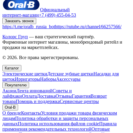
Официальный
интернет-магазин
+7 (499) 455-04-53
Заказать звонок
https://t.me/oralb_russia_bot
https://rutube.ru/channel/66257566/
Колорс Груп
— ваш стратегический партнёр.
Фирменные интернет магазины, монобрендовый ритейл и
продажи на маркетплейсах.
© 2026. Все права зарегистрированы.
Каталог
Электрические щетки
Детские зубные щетки
Насадки для
щеток
Ирригаторы
Наборы
Аксессуары
Покупателю
Акции
Лента инноваций
Советы и
лайфхаки
Оплата
Доставка
Отзывы
Гарантия
Возврат
товара
Помощь и поддержка
Сервисные центры
Oral-B
О бренде
Контакты
Условия продажи товара физическим
лицам
Политика обработки и защиты персональных
данных
Политика использования файлов cookie
Правила
применения рекомендательных технологий
Оптовые