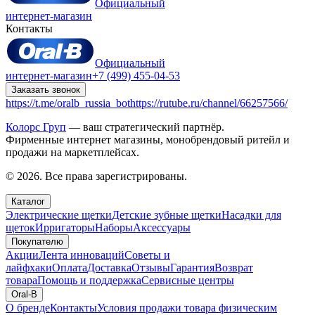
Официальный
интернет-магазин
Контакты
Официальный
интернет-магазин
+7 (499) 455-04-53
Заказать звонок
https://t.me/oralb_russia_bot
https://rutube.ru/channel/66257566/
Колорс Груп
— ваш стратегический партнёр.
Фирменные интернет магазины, монобрендовый ритейл и
продажи на маркетплейсах.
© 2026. Все права зарегистрированы.
Каталог
Электрические щетки
Детские зубные щетки
Насадки для
щеток
Ирригаторы
Наборы
Аксессуары
Покупателю
Акции
Лента инноваций
Советы и
лайфхаки
Оплата
Доставка
Отзывы
Гарантия
Возврат
товара
Помощь и поддержка
Сервисные центры
Oral-B
О бренде
Контакты
Условия продажи товара физическим