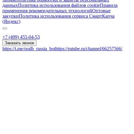
данных
Политика использования файлов cookie
Правила
применения рекомендательных технологий
Оптовые
закупки
Политика использования сервиса СмартКапча
(Яндекс)
+7 (499) 455-04-53
Заказать звонок
https://t.me/oralb_russia_bot
https://rutube.ru/channel/66257566/