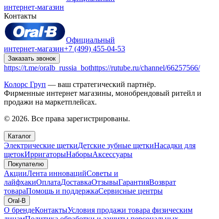
интернет-магазин
Контакты
Официальный
интернет-магазин
+7 (499) 455-04-53
Заказать звонок
https://t.me/oralb_russia_bot
https://rutube.ru/channel/66257566/
Колорс Груп
— ваш стратегический партнёр.
Фирменные интернет магазины, монобрендовый ритейл и
продажи на маркетплейсах.
© 2026. Все права зарегистрированы.
Каталог
Электрические щетки
Детские зубные щетки
Насадки для
щеток
Ирригаторы
Наборы
Аксессуары
Покупателю
Акции
Лента инноваций
Советы и
лайфхаки
Оплата
Доставка
Отзывы
Гарантия
Возврат
товара
Помощь и поддержка
Сервисные центры
Oral-B
О бренде
Контакты
Условия продажи товара физическим
лицам
Политика обработки и защиты персональных