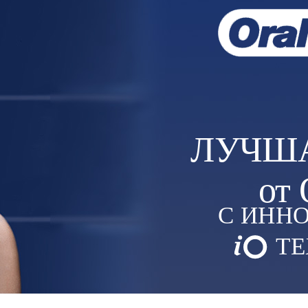
ЛУЧШ
от
С ИНН
ТЕ