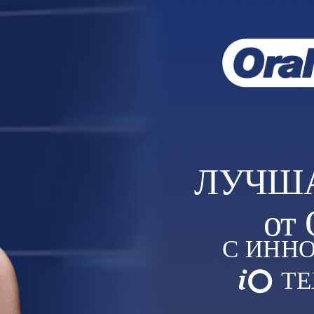
ЛУЧШ
от
С ИНН
ТЕ