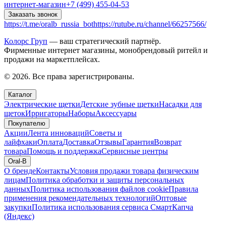
интернет-магазин
+7 (499) 455-04-53
Заказать звонок
https://t.me/oralb_russia_bot
https://rutube.ru/channel/66257566/
Колорс Груп
— ваш стратегический партнёр.
Фирменные интернет магазины, монобрендовый ритейл и
продажи на маркетплейсах.
© 2026. Все права зарегистрированы.
Каталог
Электрические щетки
Детские зубные щетки
Насадки для
щеток
Ирригаторы
Наборы
Аксессуары
Покупателю
Акции
Лента инноваций
Советы и
лайфхаки
Оплата
Доставка
Отзывы
Гарантия
Возврат
товара
Помощь и поддержка
Сервисные центры
Oral-B
О бренде
Контакты
Условия продажи товара физическим
лицам
Политика обработки и защиты персональных
данных
Политика использования файлов cookie
Правила
применения рекомендательных технологий
Оптовые
закупки
Политика использования сервиса СмартКапча
(Яндекс)