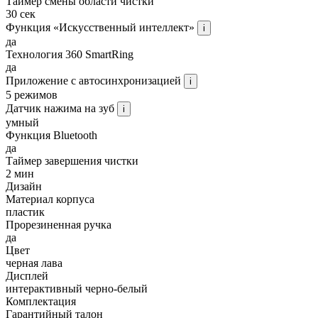
Таймер смены области чистки
30 сек
Функция «Искусственный интеллект»
i
да
Технология 360 SmartRing
да
Приложение с автосинхронизацией
i
5 режимов
Датчик нажима на зуб
i
умный
Функция Bluetooth
да
Таймер завершения чистки
2 мин
Дизайн
Материал корпуса
пластик
Прорезиненная ручка
да
Цвет
черная лава
Дисплей
интерактивный черно-белый
Комплектация
Гарантийный талон