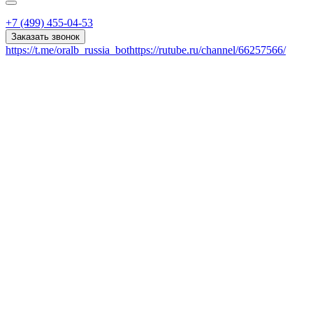
+7 (499) 455-04-53
Заказать звонок
https://t.me/oralb_russia_bot
https://rutube.ru/channel/66257566/