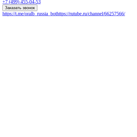
+7 (499) 455-04-53
Заказать звонок
https://t.me/oralb_russia_bot
https://rutube.ru/channel/66257566/