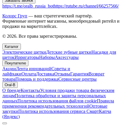
Заказать звонок
https://t.me/oralb_russia_bot
https://rutube.ru/channel/66257566/
Колорс Груп
— ваш стратегический партнёр.
Фирменные интернет магазины, монобрендовый ритейл и
продажи на маркетплейсах.
© 2026. Все права зарегистрированы.
Каталог
Электрические щетки
Детские зубные щетки
Насадки для
щеток
Ирригаторы
Наборы
Аксессуары
Покупателю
Акции
Лента инноваций
Советы и
лайфхаки
Оплата
Доставка
Отзывы
Гарантия
Возврат
товара
Помощь и поддержка
Сервисные центры
Oral-B
О бренде
Контакты
Условия продажи товара физическим
лицам
Политика обработки и защиты персональных
данных
Политика использования файлов cookie
Правила
применения рекомендательных технологий
Оптовые
закупки
Политика использования сервиса СмартКапча
(Яндекс)