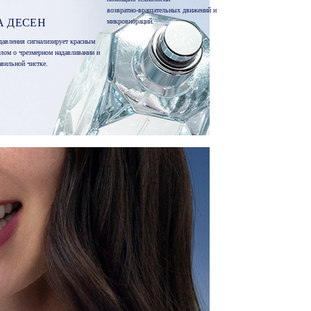
возвратно-вращательных движений и
А ДЕСЕН
микровибраций.
давления сигнализирует красным
алом о чрезмерном надавливании и
авильной чистке.