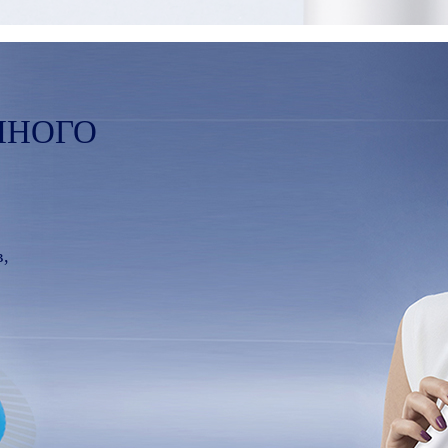
ННОГО
в,