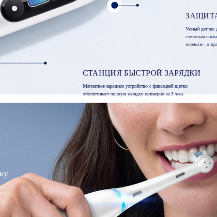
ЗАЩИТ
Умный датчик 
световым сигн
зеленым - о пр
СТАНЦИЯ БЫСТРОЙ ЗАРЯДКИ
Магнитное зарядное устройство с фиксацией щетки
обеспечивает полную зарядку примерно за 3 часа.
ку