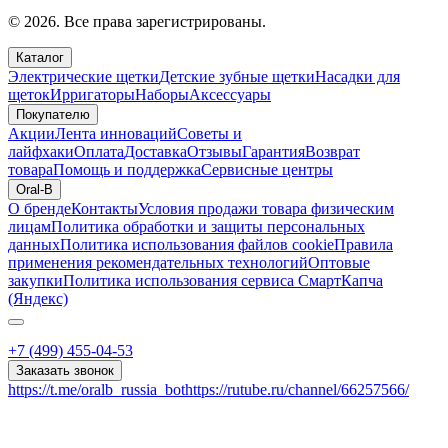
© 2026. Все права зарегистрированы.
Каталог
Электрические щетки
Детские зубные щетки
Насадки для
щеток
Ирригаторы
Наборы
Аксессуары
Покупателю
Акции
Лента инноваций
Советы и
лайфхаки
Оплата
Доставка
Отзывы
Гарантия
Возврат
товара
Помощь и поддержка
Сервисные центры
Oral-B
О бренде
Контакты
Условия продажи товара физическим
лицам
Политика обработки и защиты персональных
данных
Политика использования файлов cookie
Правила
применения рекомендательных технологий
Оптовые
закупки
Политика использования сервиса СмартКапча
(Яндекс)
+7 (499) 455-04-53
Заказать звонок
https://t.me/oralb_russia_bot
https://rutube.ru/channel/66257566/