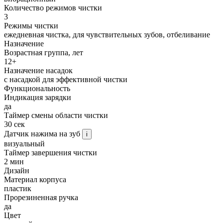
Количество режимов чистки
3
Режимы чистки
ежедневная чистка, для чувствительных зубов, отбеливание
Назначение
Возрастная группа, лет
12+
Назначение насадок
с насадкой для эффективной чистки
Функциональность
Индикация зарядки
да
Таймер смены области чистки
30 сек
Датчик нажима на зуб
i
визуальный
Таймер завершения чистки
2 мин
Дизайн
Материал корпуса
пластик
Прорезиненная ручка
да
Цвет