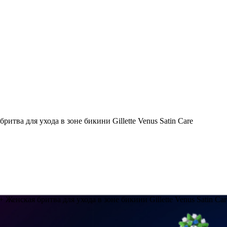
ритва для ухода в зоне бикини Gillette Venus Satin Care
Женская бритва для ухода в зоне бикини Gillette Venus Satin Car