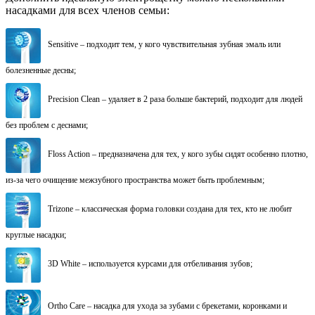
насадками для всех членов семьи:
Sensitive – подходит тем, у кого чувствительная зубная эмаль или
болезненные десны;
Precision Clean – удаляет в 2 раза больше бактерий, подходит для людей
без проблем с деснами;
Floss Action – предназначена для тех, у кого зубы сидят особенно плотно,
из-за чего очищение межзубного пространства может быть проблемным;
Trizone – классическая форма головки создана для тех, кто не любит
круглые насадки;
3D White – используется курсами для отбеливания зубов;
Ortho Care – насадка для ухода за зубами с брекетами, коронками и