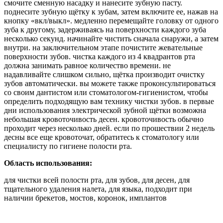
смочите сменную насадку и нанесите зубную пасту.
поднесите зубную щётку к зубам, затем включите ее, нажав на
кнопку «вкл/выкл». медленно перемещайте головку от одного
зуба к другому, задерживаясь на поверхности каждого зуба
несколько секунд. начинайте чистить сначала снаружи, а затем
внутри. на заключительном этапе почистите жевательные
поверхности зубов. чистка каждого из 4 квадрантов рта
должна занимать равное количество времени. не
надавливайте слишком сильно, щётка производит очистку
зубов автоматически. вы можете также проконсультироваться
со своим дантистом или стоматологом-гигиенистом, чтобы
определить подходящую вам технику чистки зубов. в первые
дни использования электрической зубной щётки возможна
небольшая кровоточивость десен. кровоточивость обычно
проходит через несколько дней. если по прошествии 2 недель
десны все еще кровоточат, обратитесь к стоматологу или
специалисту по гигиене полости рта.
Область использования:
для чистки всей полости рта, для зубов, для десен, для
тщательного удаления налета, для языка, подходит при
наличии брекетов, мостов, коронок, имплантов