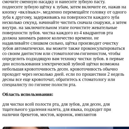
смочите сменную насадку и нанесите зубную пасту.
поднесите зубную щётку к зубам, затем включите ее, нажав на
кнопку «вкл/выкл». медленно перемещайте головку от одного
зуба к другому, задерживаясь на поверхности каждого зуба
несколько секунд. начинайте чистить сначала снаружи, а затем
внутри. на заключительном этапе почистите жевательные
поверхности зубов. чистка каждого из 4 квадрантов рта
должна занимать равное количество времени. не
надавливайте слишком сильно, щётка производит очистку
зубов автоматически. вы можете также проконсультироваться
со своим дантистом или стоматологом-гигиенистом, чтобы
определить подходящую вам технику чистки зубов. в первые
дни использования электрической зубной щётки возможна
небольшая кровоточивость десен. кровоточивость обычно
проходит через несколько дней. если по прошествии 2 недель
десны все еще кровоточат, обратитесь к стоматологу или
специалисту по гигиене полости рта.
Область использования:
для чистки всей полости рта, для зубов, для десен, для
тщательного удаления налета, для языка, подходит при
наличии брекетов, мостов, коронок, имплантов