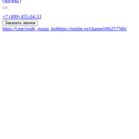
(Яндекс)
+7 (499) 455-04-53
Заказать звонок
https://t.me/oralb_russia_bot
https://rutube.ru/channel/66257566/