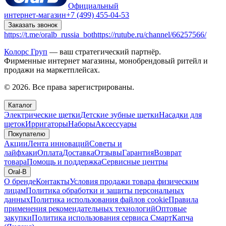
Официальный
интернет-магазин
+7 (499) 455-04-53
Заказать звонок
https://t.me/oralb_russia_bot
https://rutube.ru/channel/66257566/
Колорс Груп
— ваш стратегический партнёр.
Фирменные интернет магазины, монобрендовый ритейл и
продажи на маркетплейсах.
© 2026. Все права зарегистрированы.
Каталог
Электрические щетки
Детские зубные щетки
Насадки для
щеток
Ирригаторы
Наборы
Аксессуары
Покупателю
Акции
Лента инноваций
Советы и
лайфхаки
Оплата
Доставка
Отзывы
Гарантия
Возврат
товара
Помощь и поддержка
Сервисные центры
Oral-B
О бренде
Контакты
Условия продажи товара физическим
лицам
Политика обработки и защиты персональных
данных
Политика использования файлов cookie
Правила
применения рекомендательных технологий
Оптовые
закупки
Политика использования сервиса СмартКапча