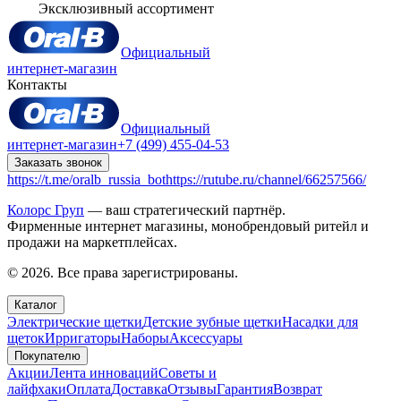
Эксклюзивный ассортимент
Официальный
интернет-магазин
Контакты
Официальный
интернет-магазин
+7 (499) 455-04-53
Заказать звонок
https://t.me/oralb_russia_bot
https://rutube.ru/channel/66257566/
Колорс Груп
— ваш стратегический партнёр.
Фирменные интернет магазины, монобрендовый ритейл и
продажи на маркетплейсах.
© 2026. Все права зарегистрированы.
Каталог
Электрические щетки
Детские зубные щетки
Насадки для
щеток
Ирригаторы
Наборы
Аксессуары
Покупателю
Акции
Лента инноваций
Советы и
лайфхаки
Оплата
Доставка
Отзывы
Гарантия
Возврат