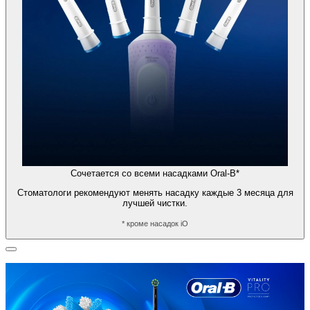
Сочетается со всеми насадками Oral-B*
Стоматологи рекомендуют менять насадку каждые 3 месяца для
лучшей чистки.
* кроме насадок iO