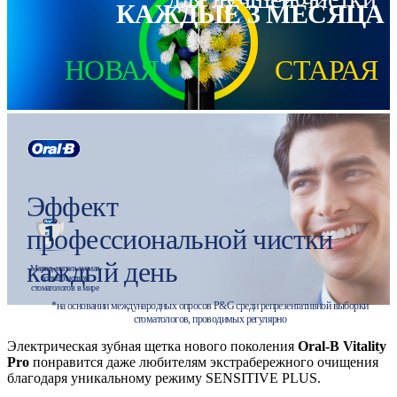
КАЖДЫЕ 3 МЕСЯЦА
НОВАЯ
СТАРАЯ
Эффект
профессиональной чистки
каждый день
Марка, используемая
большинством
стоматологов в мире
*на основании международных опросов P&G среди репрезентативной выборки
стоматологов, проводимых регулярно
Электрическая зубная щетка нового поколения
Oral-B Vitality
Pro
понравится даже любителям экстрабережного очищения
благодаря уникальному режиму SENSITIVE PLUS.