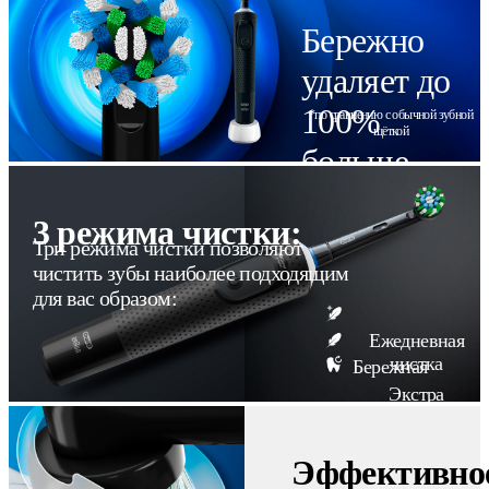
Бережно
удаляет до
100%
*по сравнению с обычной зубной
щёткой
больше
налёта
3 режима чистки:
Три режима чистки позволяют
чистить зубы наиболее подходящим
для вас образом:
Ежедневная
чистка
Бережная
Экстра
бережная
Эффективно