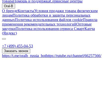
товара
Помощь и поддержка
Сервисные центры
Oral-B
О бренде
Контакты
Условия продажи товара физическим
лицам
Политика обработки и защиты персональных
данных
Политика использования файлов cookie
Правила
применения рекомендательных технологий
Оптовые
закупки
Политика использования сервиса СмартКапча
(Яндекс)
+7 (499) 455-04-53
Заказать звонок
https://t.me/oralb_russia_bot
https://rutube.ru/channel/66257566/