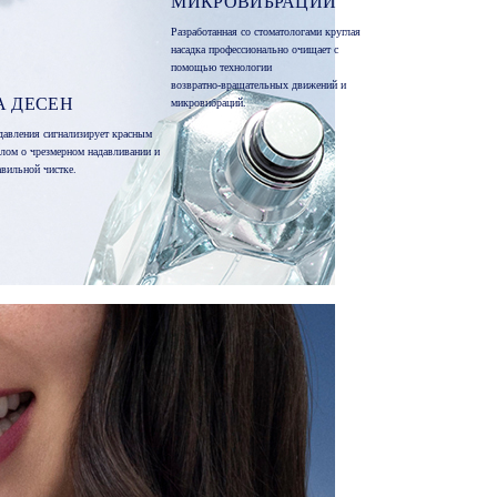
МИКРОВИБРАЦИИ
Разработанная со стоматологами круглая
насадка профессионально очищает с
помощью технологии
возвратно-вращательных движений и
А ДЕСЕН
микровибраций.
давления сигнализирует красным
алом о чрезмерном надавливании и
авильной чистке.