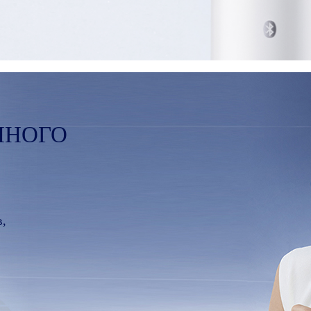
ННОГО
в,