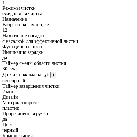
1
Режимы чистки
ежедневная чистка
Назначение
Возрастная группа, лет
12+
Назначение насадок
с насадкой для эффективной чистки
Функциональность
Индикация зарядки
да
Таймер смены области чистки
30 сек
Датчик нажима на зуб
i
сенсорный
Таймер завершения чистки
2 мин
Дизайн
Материал корпуса
пластик
Прорезиненная ручка
да
Цвет
черный
Комплектация