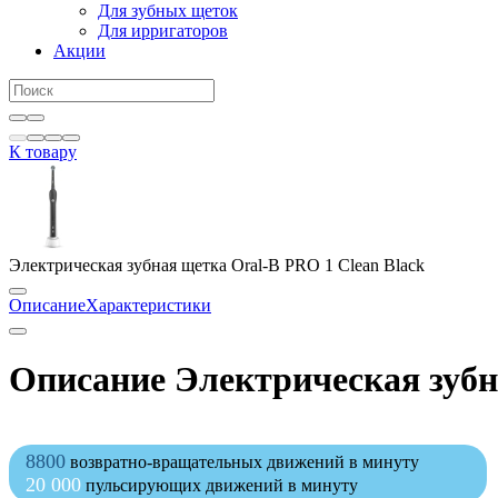
Для зубных щеток
Для ирригаторов
Акции
К товару
Электрическая зубная щетка Oral-B PRO 1 Clean Black
Описание
Характеристики
Описание Электрическая зубн
8800
возвратно-вращательных движений в минуту
20 000
пульсирующих движений в минуту