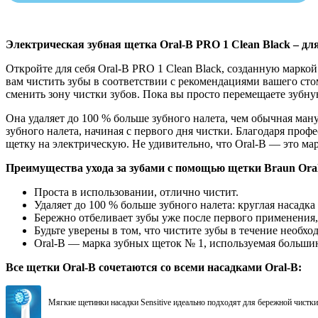
Электрическая зубная щетка Oral-B PRO 1 Clean Black – дл
Откройте для себя Oral-B PRO 1 Clean Black, созданную марко
вам чистить зубы в соответствии с рекомендациями вашего ст
сменить зону чистки зубов. Пока вы просто перемещаете зубную
Она удаляет до 100 % больше зубного налета, чем обычная ма
зубного налета, начиная с первого дня чистки. Благодаря про
щетку на электрическую. Не удивительно, что Oral-B — это мар
Преимущества ухода за зубами с помощью щетки Braun Oral
Проста в использовании, отлично чистит.
Удаляет до 100 % больше зубного налета: круглая насадк
Бережно отбеливает зубы уже после первого применения,
Будьте уверены в том, что чистите зубы в течение необ
Oral-B — марка зубных щеток № 1, используемая большин
Все щетки Oral-B cочетаются со всеми насадками Oral-B:
Мягкие щетинки насадки Sensitive идеально подходят для бережной чистки 