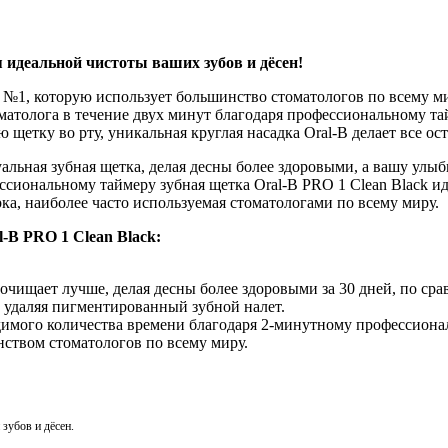
я идеальной чистоты ваших зубов и дёсен!
й №1, которую использует большинство стоматологов по всему ми
оматолога в течение двух минут благодаря профессиональному т
 щетку во рту, уникальная круглая насадка Oral-B делает все ост
нуальная зубная щетка, делая десны более здоровыми, а вашу у
фессиональному таймеру зубная щетка Oral-B PRO 1 Clean Black 
ка, наиболее часто используемая стоматологами по всему миру.
-B PRO 1 Clean Black:
а очищает лучше, делая десны более здоровыми за 30 дней, по с
 удаляя пигментированный зубной налет.
ходимого количества времени благодаря 2-минутному профессиона
ством стоматологов по всему миру.
зубов и дёсен.