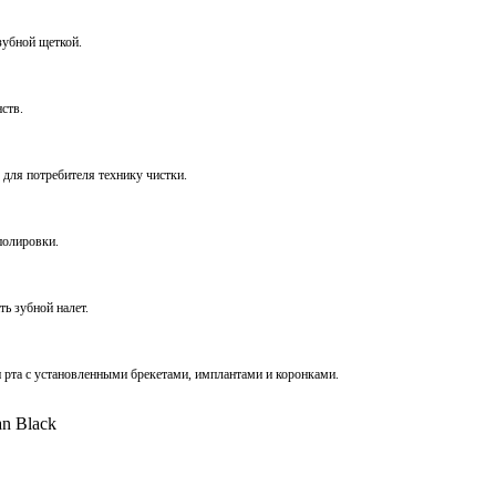
зубной щеткой.
ств.
 для потребителя технику чистки.
полировки.
ь зубной налет.
ти рта с установленными брекетами, имплантами и коронками.
n Black