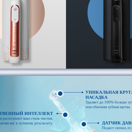
УНИКАЛЬНАЯ КРУГ
НАСАДКА
Удаляет до 100% больше зу
чем обычная зубная щетка.
ТВЕННЫЙ ИНТЕЛЛЕКТ
 распознают ваш стиль чистки,
ДАТЧИК ДА
авляя вас к лучшему результату.
Подаст сигнал, е