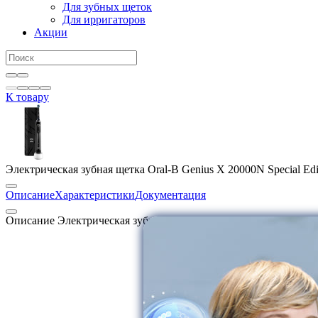
Для зубных щеток
Для ирригаторов
Акции
К товару
Электрическая зубная щетка Oral-B Genius X 20000N Special Edi
Описание
Характеристики
Документация
Описание Электрическая зубная щетка Oral-B Genius X 20000N S