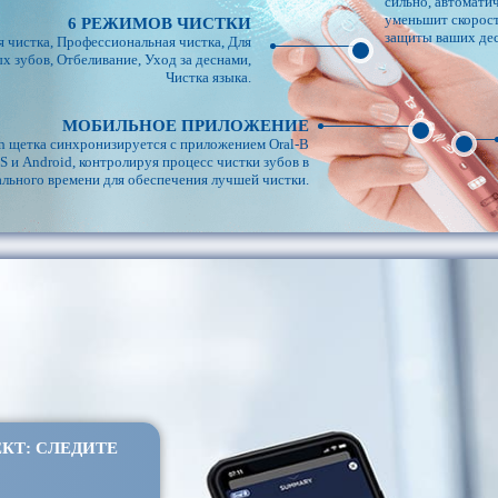
сильно, автомати
уменьшит скорост
6 РЕЖИМОВ ЧИСТКИ
защиты ваших дес
 чистка, Профессиональная чистка, Для
х зубов, Отбеливание, Уход за деснами,
Чистка языка.
МОБИЛЬНОЕ ПРИЛОЖЕНИЕ
th щетка синхронизируется с приложением Oral-B
S и Android, контролируя процесс чистки зубов в
льного времени для обеспечения лучшей чистки.
КТ: СЛЕДИТЕ