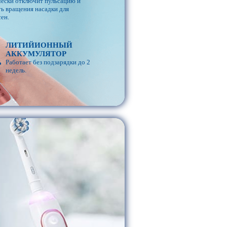
чески отключит пульсацию и
ь вращения насадки для
ен.
ЛИТИЙИОННЫЙ
АККУМУЛЯТОР
Работает без подзарядки до 2
недель.