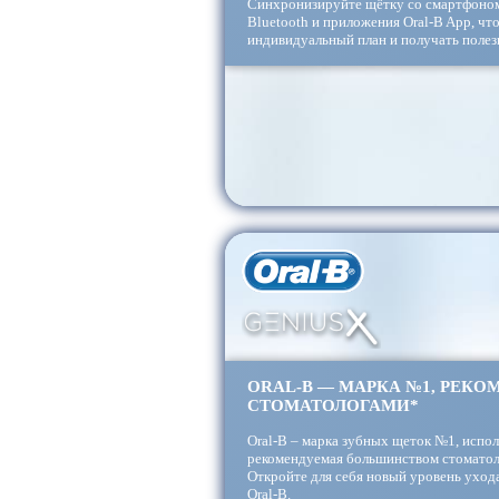
Синхронизируйте щётку со смартфоно
Bluetooth и приложения Oral-B App, чт
индивидуальный план и получать полез
ИСКУССТВЕННЫЙ ИНТЕЛЛЕ
100% ПОВЕРХНОСТИ ЗУБОВ
ORAL-B — МАРКА №1, РЕК
ТЕХНОЛОГИИ ОПРЕДЕЛЕНИ
СТОМАТОЛОГАМИ*
ЧИСТКИ
Oral-B – марка зубных щеток №1, испол
рекомендуемая большинством стоматол
Единственная зубная щетка, следящая за
Откройте для себя новый уровень ухода
чистите, и направляющая вас туда, где 
Oral-B.
— просто соедините щетку с приложени