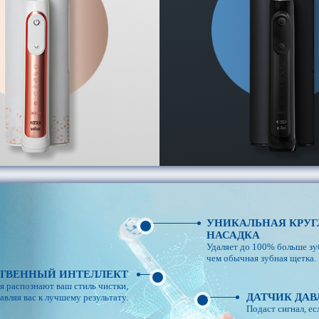
УНИКАЛЬНАЯ КРУГ
НАСАДКА
Удаляет до 100% больше зу
чем обычная зубная щетка.
ТВЕННЫЙ ИНТЕЛЛЕКТ
 распознают ваш стиль чистки,
ДАТЧИК ДА
авляя вас к лучшему результату.
Подаст сигнал, е