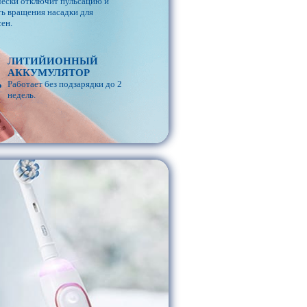
чески отключит пульсацию и
ь вращения насадки для
ен.
ЛИТИЙИОННЫЙ
АККУМУЛЯТОР
Работает без подзарядки до 2
недель.