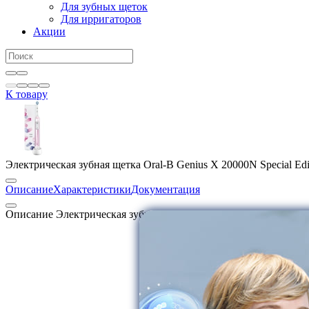
Для зубных щеток
Для ирригаторов
Акции
К товару
Электрическая зубная щетка Oral-B Genius X 20000N Special Edi
Описание
Характеристики
Документация
Описание Электрическая зубная щетка Oral-B Genius X 20000N S