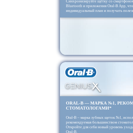
Синхронизируйте щётку со смартфоно
Bluetooth и приложения Oral-B App, чт
индивидуальный план и получать полез
ИСКУССТВЕННЫЙ ИНТЕЛЛЕ
100% ПОВЕРХНОСТИ ЗУБОВ
ORAL-B — МАРКА №1, РЕК
ТЕХНОЛОГИИ ОПРЕДЕЛЕНИ
СТОМАТОЛОГАМИ*
ЧИСТКИ
Oral-B – марка зубных щеток №1, испол
рекомендуемая большинством стоматол
Единственная зубная щетка, следящая за
Откройте для себя новый уровень ухода
чистите, и направляющая вас туда, где 
Oral-B.
— просто соедините щетку с приложени