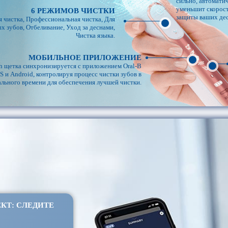
сильно, автомати
уменьшит скорост
6 РЕЖИМОВ ЧИСТКИ
защиты ваших дес
 чистка, Профессиональная чистка, Для
х зубов, Отбеливание, Уход за деснами,
Чистка языка.
МОБИЛЬНОЕ ПРИЛОЖЕНИЕ
th щетка синхронизируется с приложением Oral-B
S и Android, контролируя процесс чистки зубов в
льного времени для обеспечения лучшей чистки.
КТ: СЛЕДИТЕ