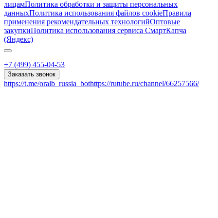
лицам
Политика обработки и защиты персональных
данных
Политика использования файлов cookie
Правила
применения рекомендательных технологий
Оптовые
закупки
Политика использования сервиса СмартКапча
(Яндекс)
+7 (499) 455-04-53
Заказать звонок
https://t.me/oralb_russia_bot
https://rutube.ru/channel/66257566/