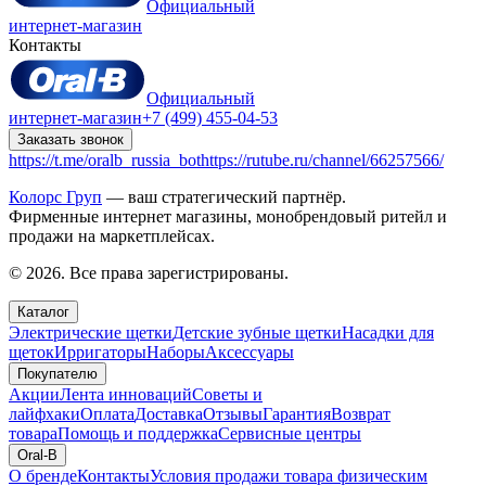
Официальный
интернет-магазин
Контакты
Официальный
интернет-магазин
+7 (499) 455-04-53
Заказать звонок
https://t.me/oralb_russia_bot
https://rutube.ru/channel/66257566/
Колорс Груп
— ваш стратегический партнёр.
Фирменные интернет магазины, монобрендовый ритейл и
продажи на маркетплейсах.
© 2026. Все права зарегистрированы.
Каталог
Электрические щетки
Детские зубные щетки
Насадки для
щеток
Ирригаторы
Наборы
Аксессуары
Покупателю
Акции
Лента инноваций
Советы и
лайфхаки
Оплата
Доставка
Отзывы
Гарантия
Возврат
товара
Помощь и поддержка
Сервисные центры
Oral-B
О бренде
Контакты
Условия продажи товара физическим