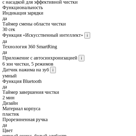
с насадкой для эффективной чистки
Функциональность
Индикация зарядки
да
Таймер смены области чистки
30 сек
Функция «Искусственный интеллект»
i
да
Технология 360 SmartRing
да
Приложение с автосинхронизацией
i
6 зон чистки, 5 режимов
Датчик нажима на зуб
i
умный
Функция Bluetooth
да
Таймер завершения чистки
2 мин
Дизайн
Материал корпуса
пластик
Прорезиненная ручка
да
Цвет
черный оникс, белый алебастр