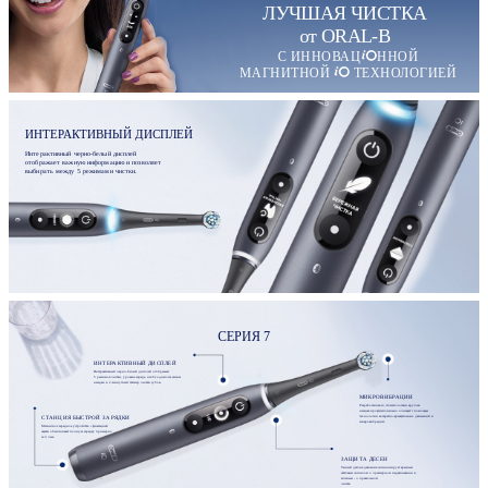
ЛУЧШАЯ ЧИСТКА
от ORAL-B
С ИННОВАЦ
ННОЙ
МАГНИТНОЙ
ТЕХНОЛОГИЕЙ
ИНТЕРАКТИВНЫЙ ДИСПЛЕЙ
Интерактивный черно-белый дисплей
отображает важную информацию и позволяет
выбирать между 5 режимами чистки.
СЕРИЯ 7
ИНТЕРАКТИВНЫЙ ДИСПЛЕЙ
Интерактивный черно-белый дисплей отображает
5 режимов чистки, уровень заряда, необходимость смены
насадки и 2-минутный таймер чистки зубов.
МИКРОВИБРАЦИИ
Разработанная со стоматологами круглая
насадка профессионально очищает с помощью
СТАНЦИЯ БЫСТРОЙ ЗАРЯДКИ
технологии возвратно-вращательных движений и
микровибраций.
Магнитное зарядное устройство с фиксацией
щетки обеспечивает полную зарядку примерно
за 3 часа.
ЗАЩИТА ДЕСЕН
Умный датчик давления сигнализирует красным
световым сигналом о чрезмерном надавливании и
зеленым - о правильной
чистке.