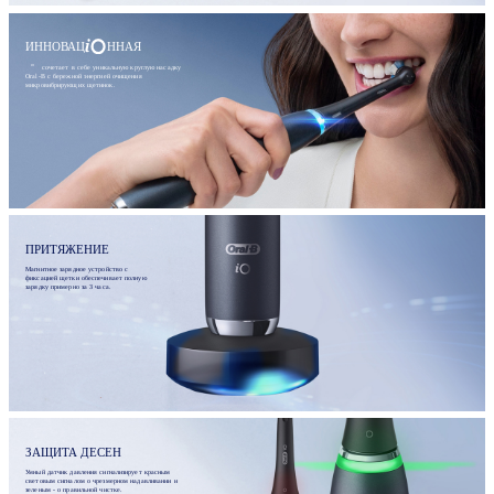
ИННОВАЦ
ННАЯ
сочетает в себе уникальную круглую насадку
Oral-B с бережной энергией очищения
микровибрирующих щетинок.
ПРИТЯЖЕНИЕ
Магнитное зарядное устройство с
фиксацией щетки обеспечивает полную
зарядку примерно за 3 часа.
ЗАЩИТА ДЕСЕН
Умный датчик давления сигнализирует красным
световым сигналом о чрезмерном надавливании и
зеленым - о правильной чистке.