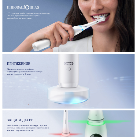
ИННОВАЦ
ННАЯ
сочетает в себе уникальную круглую насадку
Oral-B с бережной энергией очищения
микровибрирующих щетинок.
ПРИТЯЖЕНИЕ
Магнитное зарядное устройство
с фиксацией щетки обеспечивает полную
зарядку примерно за 3 часа.
ЗАЩИТА ДЕСЕН
Умный датчик давления сигнализирует красным
световым сигналом о чрезмерном надавливании и
зеленым - о правильной чистке.