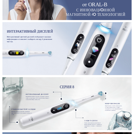
от ORAL-B
С ИННОВАЦ
ННОЙ
МАГНИТНОЙ
ТЕХНОЛОГИЕЙ
ИНТЕРАКТИВНЫЙ ДИСПЛЕЙ
Интерактивный цветной дисплей отображает важную
информацию и позволяет выбирать между 6 режимами
чистки.
СЕРИЯ 8
ИНТЕРАКТИВНЫЙ ДИСПЛЕЙ
Интерактивный цветной дисплей отображает 6 режимов
чистки, уровень заряда, необходимость смены насадки и
2-минутный таймер чистки зубов.
МИКРОВИБРАЦИИ
Разработанная со стоматологами круглая
головка профессионально очищает с
СТАНЦИЯ БЫСТРОЙ ЗАРЯДКИ
помощью технологии микровибраций и
колебательных движений.
Магнитное зарядное устройство с фиксацией
щетки обеспечивает полную зарядку примерно за
3 часа.
ЗАЩИТА ДЕСЕН
Умный датчик давления сигнализирует
красным световым сигналом о чрезмерном
надавливании и зеленым - о правильной
чистке.