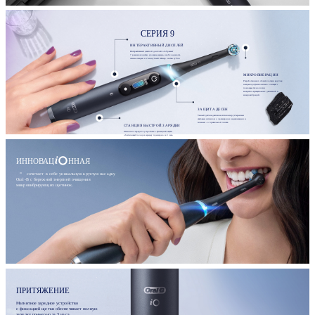
СЕРИЯ 9
ИНТЕРАКТИВНЫЙ ДИСПЛЕЙ
Интерактивный цветной дисплей отображает
7 режимов чистки, уровень заряда, необходимость
смены насадки и 2-минутный таймер чистки зубов.
МИКРОВИБРАЦИИ
Разработанная со стоматологами круглая
насадка профессионально очищает с
помощью технологии
возвратно-вращательных движений и
микровибраций.
ЗАЩИТА ДЕСЕН
Умный датчик давления сигнализирует красным
световым сигналом о чрезмерном надавливании и
зеленым - о правильной чистке.
СТАНЦИЯ БЫСТРОЙ ЗАРЯДКИ
Магнитное зарядное устройство с фиксацией щетки
обеспечивает полную зарядку примерно за 3 часа.
ИННОВАЦ
ННАЯ
сочетает в себе уникальную круглую насадку
Oral-B с бережной энергией очищения
микровибрирующих щетинок.
ПРИТЯЖЕНИЕ
Магнитное зарядное устройство
с фиксацией щетки обеспечивает полную
зарядку примерно за 3 часа.