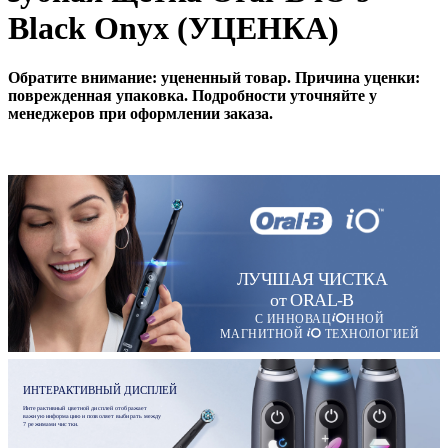
Black Onyx (УЦЕНКА)
Обратите внимание: уцененный товар. Причина уценки:
поврежденная упаковка. Подробности уточняйте у
менеджеров при оформлении заказа.
ЛУЧШАЯ ЧИСТКА
от ORAL-B
С ИННОВАЦ
ННОЙ
МАГНИТНОЙ
ТЕХНОЛОГИЕЙ
ИНТЕРАКТИВНЫЙ ДИСПЛЕЙ
Интерактивный цветной дисплей отображает
важную информацию и позволяет выбирать между
7 режимами чистки.