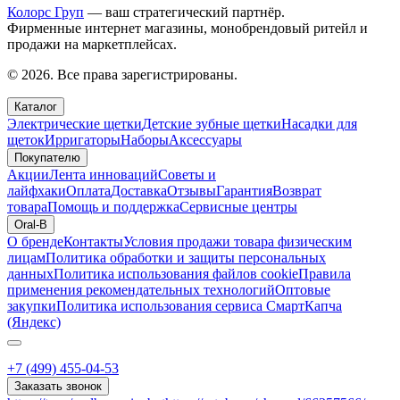
Колорс Груп
— ваш стратегический партнёр.
Фирменные интернет магазины, монобрендовый ритейл и
продажи на маркетплейсах.
© 2026. Все права зарегистрированы.
Каталог
Электрические щетки
Детские зубные щетки
Насадки для
щеток
Ирригаторы
Наборы
Аксессуары
Покупателю
Акции
Лента инноваций
Советы и
лайфхаки
Оплата
Доставка
Отзывы
Гарантия
Возврат
товара
Помощь и поддержка
Сервисные центры
Oral-B
О бренде
Контакты
Условия продажи товара физическим
лицам
Политика обработки и защиты персональных
данных
Политика использования файлов cookie
Правила
применения рекомендательных технологий
Оптовые
закупки
Политика использования сервиса СмартКапча
(Яндекс)
+7 (499) 455-04-53
Заказать звонок