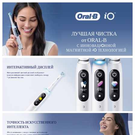
ЛУЧШАЯ ЧИСТКА
от ORAL-B
С ИННОВАЦ
ННОЙ
МАГНИТНОЙ
ТЕХНОЛОГИЕЙ
ИНТЕРАКТИВНЫЙ ДИСПЛЕЙ
Интерактивный цветной дисплей отображает
важную информацию и позволяет выбирать между
7 режимами чистки.
ТОЧНОСТЬ ИСКУССТВЕННОГО
ИНТЕЛЛЕКТА
3D-отслеживание с искусственным интеллектом
распознает чистку трех типов поверхностей зубов,