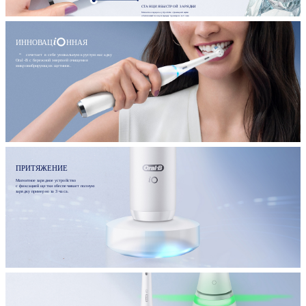
СТАНЦИЯ БЫСТРОЙ ЗАРЯДКИ
Магнитное зарядное устройство с фиксацией щетки
обеспечивает полную зарядку примерно за 3 часа.
ИННОВАЦ
ННАЯ
сочетает в себе уникальную круглую насадку
Oral-B с бережной энергией очищения
микровибрирующих щетинок.
ПРИТЯЖЕНИЕ
Магнитное зарядное устройство
с фиксацией щетки обеспечивает полную
зарядку примерно за 3 часа.