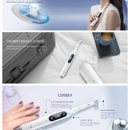
обеспечивая наиболее тщательное очищение.
УДОБНО БРАТЬ С СОБОЙ
Дорожный футляр Power2Go зарядит вашу щетку
во время поездок.
СЕРИЯ 9
ИНТЕРАКТИВНЫЙ ДИСПЛЕЙ
Интерактивный цветной дисплей отображает
7 режимов чистки, уровень заряда, необходимость
смены насадки и 2-минутный таймер чистки зубов.
МИКРОВИБРАЦИИ
Разработанная со стоматологами круглая
насадка профессионально очищает с
помощью технологии
возвратно-вращательных движений и
микровибраций.
ЗАЩИТА ДЕСЕН
Умный датчик давления сигнализирует красным
световым сигналом о чрезмерном надавливании и
зеленым - о правильной чистке.