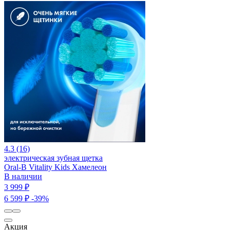
4.3 (16)
электрическая зубная щетка
Oral-B Vitality Kids Хамелеон
В наличии
3 999 ₽
6 599 ₽
-39%
Акция