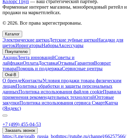
Колорс Груп
— ваш стратегический партнёр.
Фирменные интернет магазины, монобрендовый ритейл и
продажи на маркетплейсах.
© 2026. Все права зарегистрированы.
Каталог
Электрические щетки
Детские зубные щетки
Насадки для
щеток
Ирригаторы
Наборы
Аксессуары
Покупателю
Акции
Лента инноваций
Советы и
лайфхаки
Оплата
Доставка
Отзывы
Гарантия
Возврат
товара
Помощь и поддержка
Сервисные центры
Oral-B
О бренде
Контакты
Условия продажи товара физическим
лицам
Политика обработки и защиты персональных
данных
Политика использования файлов cookie
Правила
применения рекомендательных технологий
Оптовые
закупки
Политика использования сервиса СмартКапча
(Яндекс)
+7 (499) 455-04-53
Заказать звонок
https://t.me/oralb_russia_bot
https://rutube.ru/channel/66257566/