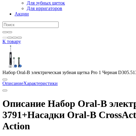
Для зубных щеток
Для ирригаторов
Акции
К товару
Набор Oral-B электрическая зубная щетка Pro 1 Черная D305.5
Описание
Характеристики
Описание Набор Oral-B электр
3791+Насадки Oral-B CrossAc
Action