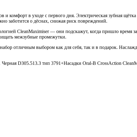
зубов и комфорт в уходе с первого дня. Электрическая зубная щё
жно заботится о дёснах, снижая риск повреждений.
ехнологией CleanMaximiser — они подскажут, когда пришло врем
очищать межзубные промежутки.
набор отличным выбором как для себя, так и в подарок. Насла
1 Черная D305.513.3 тип 3791+Насадки Oral-B CrossAction Clea