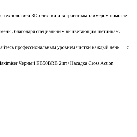
тка с технологией 3D-очистки и встроенным таймером помогает
я замены, благодаря специальным выцветающим щетинкам.
ждайтесь профессиональным уровнем чистки каждый день — с
nMaximiser Черный EB50BRB 2шт+Насадка Cross Action