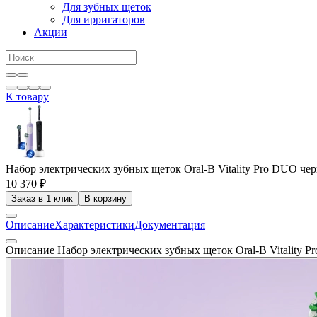
Для зубных щеток
Для ирригаторов
Акции
К товару
Набор электрических зубных щеток Oral-B Vitality Pro DUO черн
10 370 ₽
Заказ в 1 клик
В корзину
Описание
Характеристики
Документация
Описание Набор электрических зубных щеток Oral-B Vitality Pr