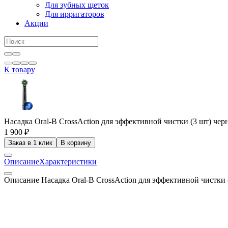
Для зубных щеток
Для ирригаторов
Акции
К товару
Насадка Oral-B CrossAction для эффективной чистки (3 шт) чер
1 900 ₽
Заказ в 1 клик
В корзину
Описание
Характеристики
Описание Насадка Oral-B CrossAction для эффективной чистки 