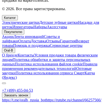
продажи на маркетплейсах.
© 2026. Все права зарегистрированы.
Каталог
Электрические щетки
Детские зубные щетки
Насадки для
щеток
Ирригаторы
Наборы
Аксессуары
Покупателю
Акции
Лента инноваций
Советы и
лайфхаки
Оплата
Доставка
Отзывы
Гарантия
Возврат
товара
Помощь и поддержка
Сервисные центры
Oral-B
О бренде
Контакты
Условия продажи товара физическим
лицам
Политика обработки и защиты персональных
данных
Политика использования файлов cookie
Правила
применения рекомендательных технологий
Оптовые
закупки
Политика использования сервиса СмартКапча
(Яндекс)
+7 (499) 455-04-53
Заказать звонок
https://t.me/oralb_russia_bot
https://rutube.ru/channel/66257566/