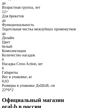
да
Возрастная группа, лет
12+
Для брекетов
да
Функциональность
Тщательная чистка межзубных промежутков
да
Дизайн
Цвет
белый
Комплектация
Количество насадок
6
Насадка Cross Action, шт
6
Габариты
Вес в упаковке, кг
0,03
Размеры в упаковке ДxШxВ, см
22*6*2
Официальный магазин
oral-b в россии