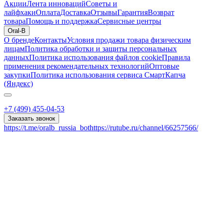
Акции
Лента инноваций
Советы и
лайфхаки
Оплата
Доставка
Отзывы
Гарантия
Возврат
товара
Помощь и поддержка
Сервисные центры
Oral-B
О бренде
Контакты
Условия продажи товара физическим
лицам
Политика обработки и защиты персональных
данных
Политика использования файлов cookie
Правила
применения рекомендательных технологий
Оптовые
закупки
Политика использования сервиса СмартКапча
(Яндекс)
+7 (499) 455-04-53
Заказать звонок
https://t.me/oralb_russia_bot
https://rutube.ru/channel/66257566/